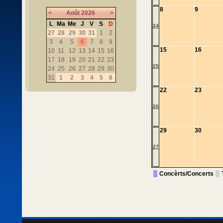
8
9
<
Août
2026
>
L
Ma
Me
J
V
S
D
24
27
28
29
30
31
1
2
3
4
5
6
7
8
9
15
16
10
11
12
13
14
15
16
17
18
19
20
21
22
23
25
24
25
26
27
28
29
30
31
1
2
3
4
5
6
22
23
26
29
30
27
Concèrts/Concerts