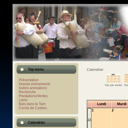
Top menu
Calendrier
Présentation
Grands événements
Vue par année
Vue
Autres animations
Recherche
Prestations/Ventes
Liens
Bals dans le Tarn
Lundi
Mardi
Cercle de Castres
1
2
23
Calendrier