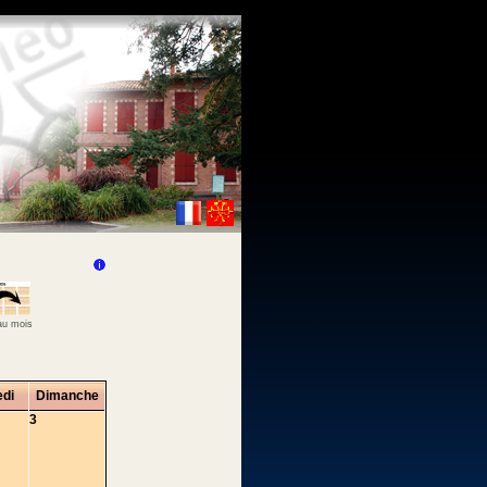
 au mois
di
Dimanche
3