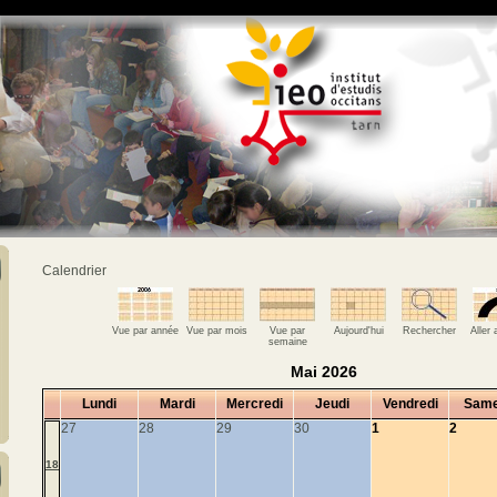
Calendrier
Vue par année
Vue par mois
Vue par
Aujourd'hui
Rechercher
Aller
semaine
Mai 2026
Lundi
Mardi
Mercredi
Jeudi
Vendredi
Same
27
28
29
30
1
2
18