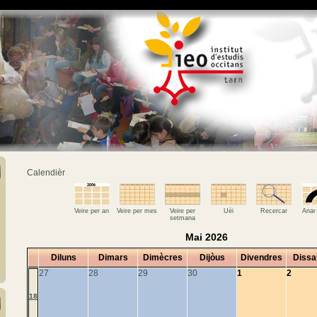
Calendièr
Veire per an
Veire per mes
Veire per
Uèi
Recercar
Anar
setmana
Mai 2026
Diluns
Dimars
Dimècres
Dijòus
Divendres
Dissa
27
28
29
30
1
2
18