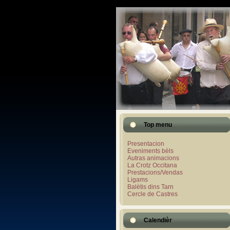
Top menu
Presentacion
Eveniments bèls
Autras animacions
La Crotz Occitana
Prestacions/Vendas
Ligams
Balètis dins Tarn
Cercle de Castres
Calendièr