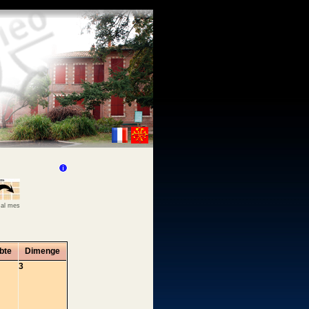
 al mes
bte
Dimenge
3