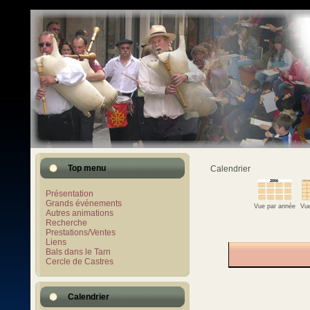
Top menu
Calendrier
Présentation
Grands événements
Vue par année
Vue
Autres animations
Recherche
Prestations/Ventes
Liens
Bals dans le Tarn
Cercle de Castres
Calendrier