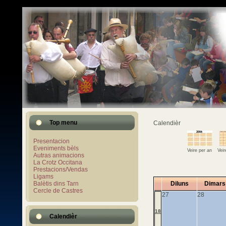
Top menu
Calendièr
Presentacion
Eveniments bèls
Veire per an
Vei
Autras animacions
La Crotz Occitana
Prestacions/Vendas
Ligams
Balètis dins Tarn
Diluns
Dimars
Cercle de Castres
27
28
18
Calendièr