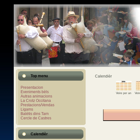
Top menu
Calendièr
Presentacion
Eveniments bèls
Veire per an
Vei
Autras animacions
La Crotz Occitana
Prestacions/Vendas
Ligams
Balètis dins Tarn
Cercle de Castres
Calendièr