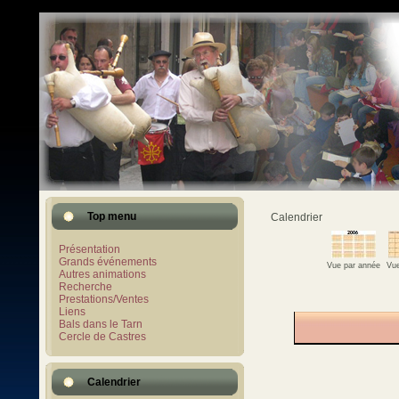
Top menu
Calendrier
Présentation
Grands événements
Vue par année
Vue
Autres animations
Recherche
Prestations/Ventes
Liens
Bals dans le Tarn
Cercle de Castres
Calendrier