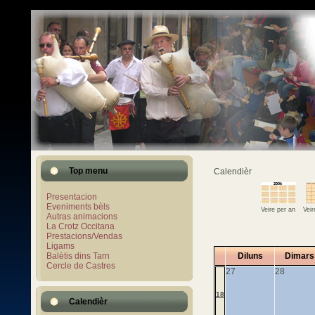
Top menu
Calendièr
Presentacion
Eveniments bèls
Veire per an
Vei
Autras animacions
La Crotz Occitana
Prestacions/Vendas
Ligams
Balètis dins Tarn
Diluns
Dimars
Cercle de Castres
27
28
18
Calendièr