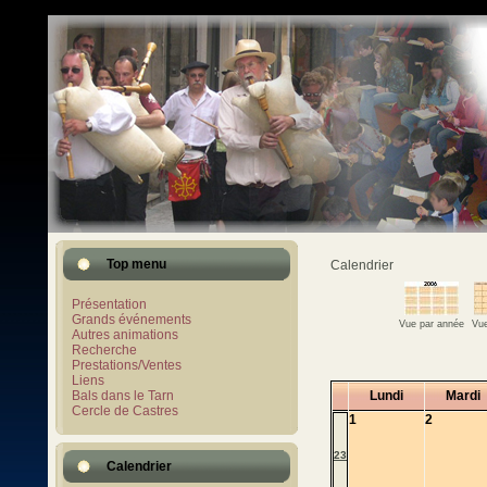
Top menu
Calendrier
Présentation
Grands événements
Vue par année
Vue
Autres animations
Recherche
Prestations/Ventes
Liens
Bals dans le Tarn
Lundi
Mardi
Cercle de Castres
1
2
23
Calendrier