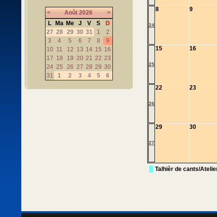
8
9
<
Août
2026
>
L
Ma
Me
J
V
S
D
24
27
28
29
30
31
1
2
3
4
5
6
7
8
9
15
16
10
11
12
13
14
15
16
17
18
19
20
21
22
23
25
24
25
26
27
28
29
30
31
1
2
3
4
5
6
22
23
26
29
30
27
Talhièr de cants/Ateli