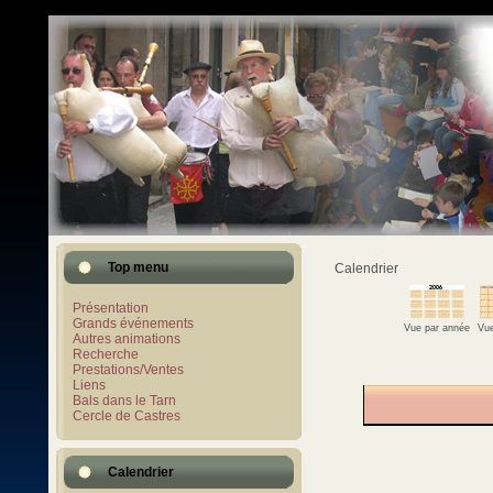
Top menu
Calendrier
Présentation
Grands événements
Vue par année
Vue
Autres animations
Recherche
Prestations/Ventes
Liens
Bals dans le Tarn
Cercle de Castres
Calendrier