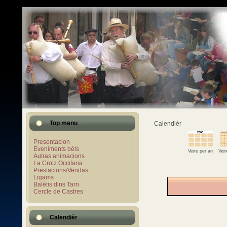
Top menu
Calendièr
Presentacion
Eveniments bèls
Veire per an
Vei
Autras animacions
La Crotz Occitana
Prestacions/Vendas
Ligams
Balètis dins Tarn
Cercle de Castres
Calendièr