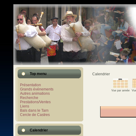
Top menu
Calendrier
Présentation
Grands événements
Vue par année
Vue
Autres animations
Recherche
Prestations/Ventes
Liens
Bals dans le Tarn
Cercle de Castres
Calendrier