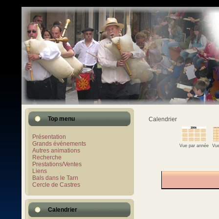
Top menu
Calendrier
Présentation
Grands événements
Vue par année
Vue
Autres animations
Recherche
Prestations/Ventes
Liens
Bals dans le Tarn
Cercle de Castres
Calendrier