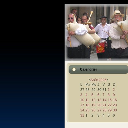
Calendrier
<
Août
2026
>
L
Ma
Me
J
V
S
D
27
28
29
30
31
1
2
3
4
5
6
7
8
9
10
11
12
13
14
15
16
17
18
19
20
21
22
23
24
25
26
27
28
29
30
31
1
2
3
4
5
6