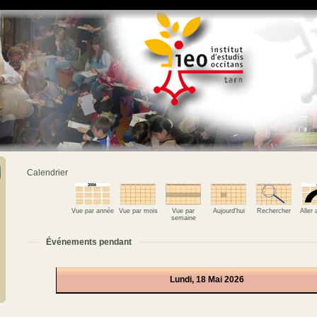
Calendrier
Vue par année
Vue par mois
Vue par
Aujourd'hui
Rechercher
Aller
semaine
Événements pendant
Lundi, 18 Mai 2026