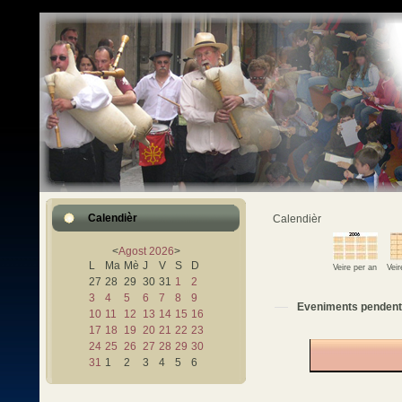
Calendièr
Calendièr
<
Agost
2026
>
L
Ma
Mè
J
V
S
D
Veire per an
Vei
27
28
29
30
31
1
2
3
4
5
6
7
8
9
Eveniments pendent
10
11
12
13
14
15
16
17
18
19
20
21
22
23
24
25
26
27
28
29
30
31
1
2
3
4
5
6