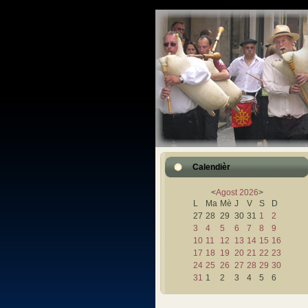
Calendièr
<
Agost
2026
>
L
Ma
Mè
J
V
S
D
27
28
29
30
31
1
2
3
4
5
6
7
8
9
10
11
12
13
14
15
16
17
18
19
20
21
22
23
24
25
26
27
28
29
30
31
1
2
3
4
5
6