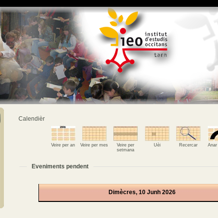
Calendièr
Veire per an
Veire per mes
Veire per
Uèi
Recercar
Anar
setmana
Eveniments pendent
Dimècres, 10 Junh 2026