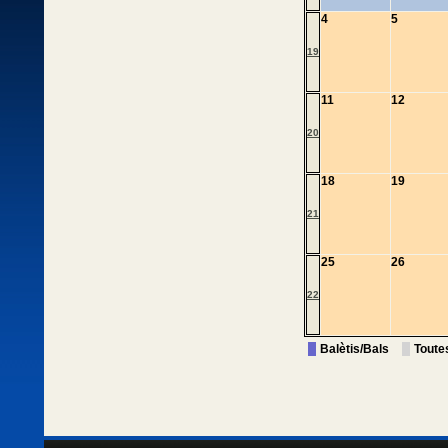
4
5
19
11
12
20
18
19
21
25
26
22
Balètis/Bals
Toute