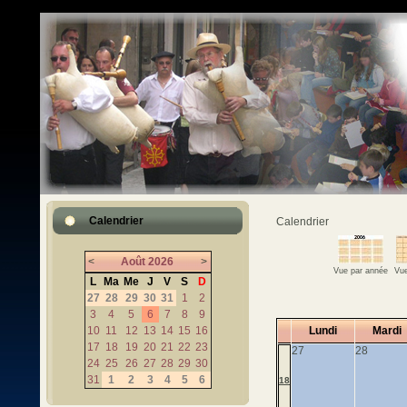
Calendrier
Calendrier
<
Août
2026
>
Vue par année
Vue
L
Ma
Me
J
V
S
D
27
28
29
30
31
1
2
3
4
5
6
7
8
9
10
11
12
13
14
15
16
Lundi
Mardi
17
18
19
20
21
22
23
27
28
24
25
26
27
28
29
30
31
1
2
3
4
5
6
18