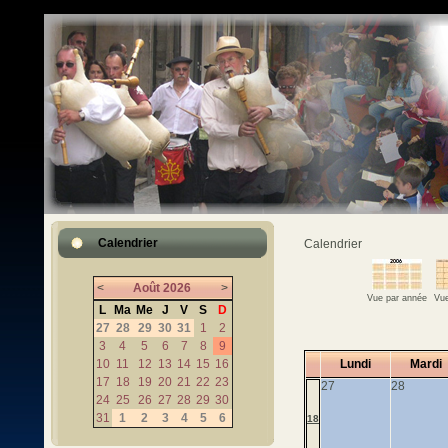
Calendrier
Calendrier
<
Août
2026
>
Vue par année
Vue
L
Ma
Me
J
V
S
D
27
28
29
30
31
1
2
3
4
5
6
7
8
9
10
11
12
13
14
15
16
Lundi
Mardi
17
18
19
20
21
22
23
27
28
24
25
26
27
28
29
30
31
1
2
3
4
5
6
18