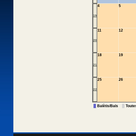
4
5
19
11
12
20
18
19
21
25
26
22
Balètis/Bals
Toute