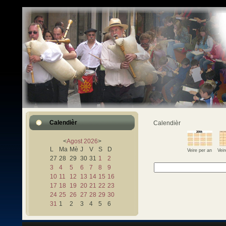
Calendièr
Calendièr
<
Agost
2026
>
L
Ma
Mè
J
V
S
D
Veire per an
Vei
27
28
29
30
31
1
2
3
4
5
6
7
8
9
10
11
12
13
14
15
16
17
18
19
20
21
22
23
24
25
26
27
28
29
30
31
1
2
3
4
5
6