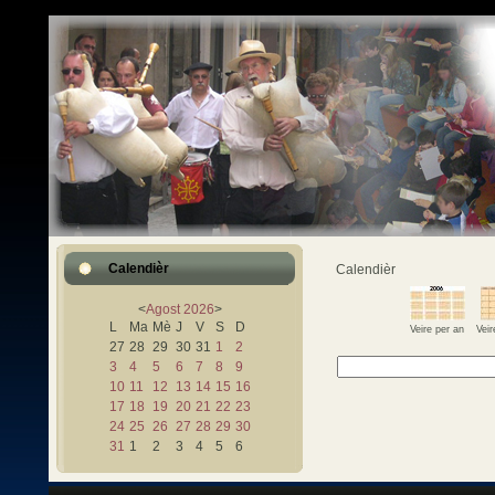
Calendièr
Calendièr
<
Agost
2026
>
L
Ma
Mè
J
V
S
D
Veire per an
Vei
27
28
29
30
31
1
2
3
4
5
6
7
8
9
10
11
12
13
14
15
16
17
18
19
20
21
22
23
24
25
26
27
28
29
30
31
1
2
3
4
5
6