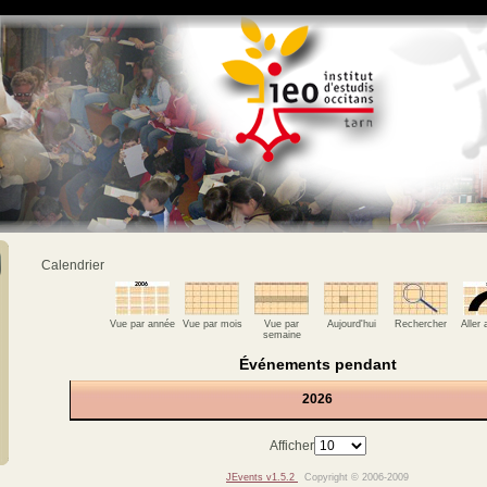
Calendrier
Vue par année
Vue par mois
Vue par
Aujourd'hui
Rechercher
Aller
semaine
Événements pendant
2026
Afficher
JEvents v1.5.2
Copyright © 2006-2009