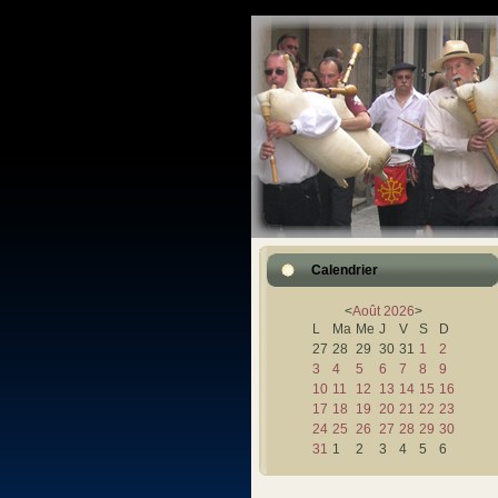
Calendrier
<
Août
2026
>
L
Ma
Me
J
V
S
D
27
28
29
30
31
1
2
3
4
5
6
7
8
9
10
11
12
13
14
15
16
17
18
19
20
21
22
23
24
25
26
27
28
29
30
31
1
2
3
4
5
6