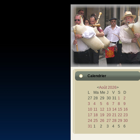
Calendrier
<
Août
2026
>
L
Ma
Me
J
V
S
D
27
28
29
30
31
1
2
3
4
5
6
7
8
9
10
11
12
13
14
15
16
17
18
19
20
21
22
23
24
25
26
27
28
29
30
31
1
2
3
4
5
6