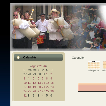
Calendièr
Calendièr
<
Agost
2026
>
L
Ma
Mè
J
V
S
D
Veire per an
Vei
27
28
29
30
31
1
2
3
4
5
6
7
8
9
10
11
12
13
14
15
16
17
18
19
20
21
22
23
24
25
26
27
28
29
30
31
1
2
3
4
5
6