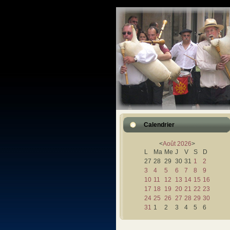
Calendrier
<
Août
2026
>
L
Ma
Me
J
V
S
D
27
28
29
30
31
1
2
3
4
5
6
7
8
9
10
11
12
13
14
15
16
17
18
19
20
21
22
23
24
25
26
27
28
29
30
31
1
2
3
4
5
6