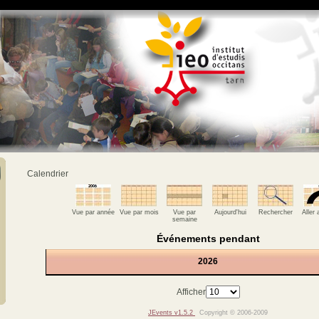
Calendrier
Vue par année
Vue par mois
Vue par
Aujourd'hui
Rechercher
Aller
semaine
Événements pendant
2026
Afficher
JEvents v1.5.2
Copyright © 2006-2009