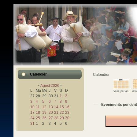
Calendièr
Calendièr
<
Agost
2026
>
L
Ma
Mè
J
V
S
D
Veire per an
Vei
27
28
29
30
31
1
2
3
4
5
6
7
8
9
Eveniments pendent
10
11
12
13
14
15
16
17
18
19
20
21
22
23
24
25
26
27
28
29
30
31
1
2
3
4
5
6