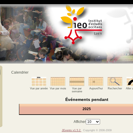
Calendrier
Vue par année
Vue par mois
Vue par
Aujourd'hui
Rechercher
Aller
semaine
Événements pendant
2025
Afficher
JEvents v1.5.2
Copyright © 2006-2009