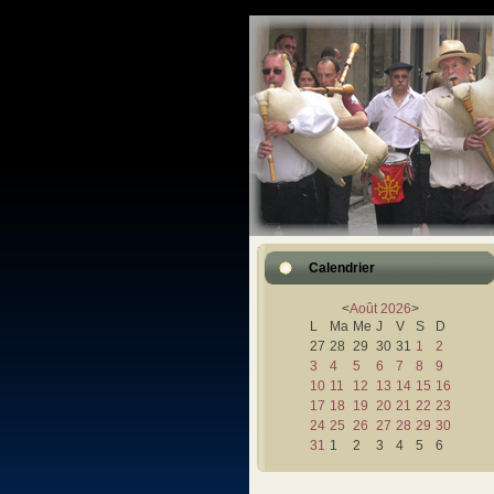
Calendrier
<
Août
2026
>
L
Ma
Me
J
V
S
D
27
28
29
30
31
1
2
3
4
5
6
7
8
9
10
11
12
13
14
15
16
17
18
19
20
21
22
23
24
25
26
27
28
29
30
31
1
2
3
4
5
6