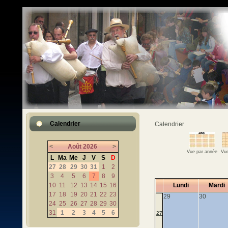
Calendrier
Calendrier
<
Août
2026
>
Vue par année
Vue
L
Ma
Me
J
V
S
D
27
28
29
30
31
1
2
3
4
5
6
7
8
9
10
11
12
13
14
15
16
Lundi
Mardi
17
18
19
20
21
22
23
29
30
24
25
26
27
28
29
30
31
1
2
3
4
5
6
27