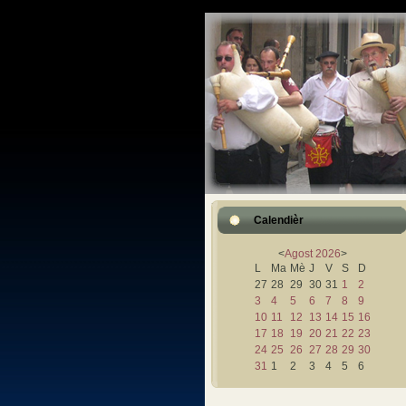
Calendièr
<
Agost
2026
>
L
Ma
Mè
J
V
S
D
27
28
29
30
31
1
2
3
4
5
6
7
8
9
10
11
12
13
14
15
16
17
18
19
20
21
22
23
24
25
26
27
28
29
30
31
1
2
3
4
5
6