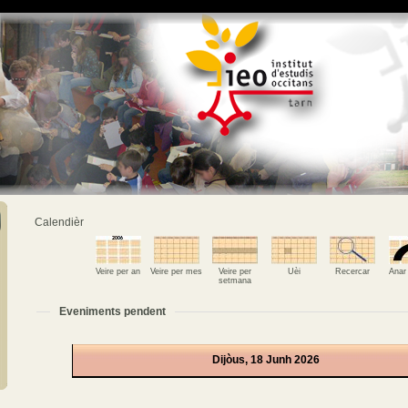
Calendièr
Veire per an
Veire per mes
Veire per
Uèi
Recercar
Anar
setmana
Eveniments pendent
Dijòus, 18 Junh 2026