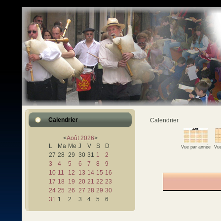
Calendrier
Calendrier
<
Août
2026
>
L
Ma
Me
J
V
S
D
Vue par année
Vue
27
28
29
30
31
1
2
3
4
5
6
7
8
9
10
11
12
13
14
15
16
17
18
19
20
21
22
23
24
25
26
27
28
29
30
31
1
2
3
4
5
6