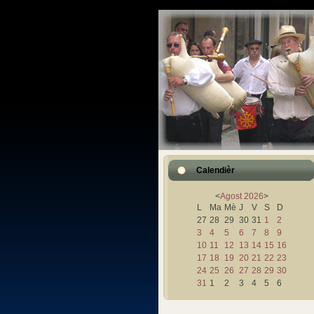
Calendièr
<
Agost
2026
>
L
Ma
Mè
J
V
S
D
27
28
29
30
31
1
2
3
4
5
6
7
8
9
10
11
12
13
14
15
16
17
18
19
20
21
22
23
24
25
26
27
28
29
30
31
1
2
3
4
5
6