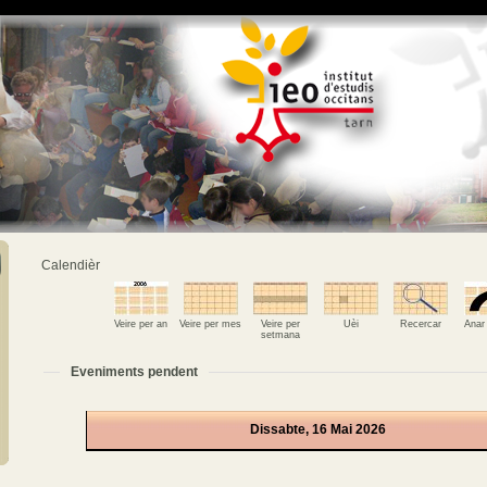
Calendièr
Veire per an
Veire per mes
Veire per
Uèi
Recercar
Anar
setmana
Eveniments pendent
Dissabte, 16 Mai 2026