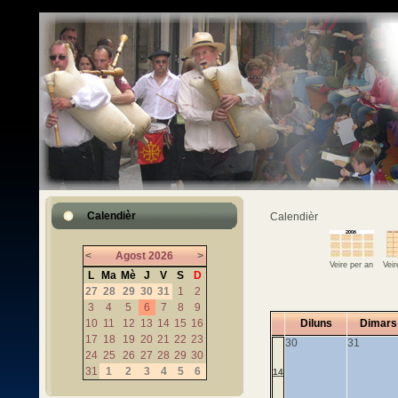
Calendièr
Calendièr
<
Agost
2026
>
Veire per an
Vei
L
Ma
Mè
J
V
S
D
27
28
29
30
31
1
2
3
4
5
6
7
8
9
10
11
12
13
14
15
16
Diluns
Dimars
17
18
19
20
21
22
23
30
31
24
25
26
27
28
29
30
31
1
2
3
4
5
6
14