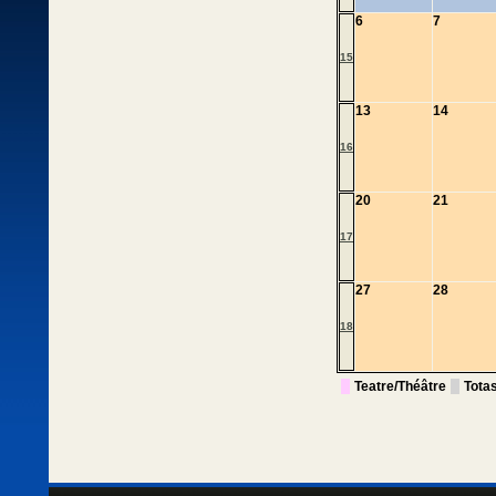
6
7
15
13
14
16
20
21
17
27
28
18
Teatre/Théâtre
Tota