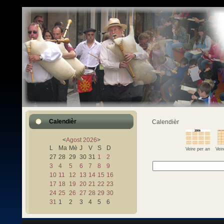
Calendièr
Calendièr
<
Agost
2026
>
L
Ma
Mè
J
V
S
D
Veire per an
Vei
27
28
29
30
31
1
2
3
4
5
6
7
8
9
10
11
12
13
14
15
16
17
18
19
20
21
22
23
24
25
26
27
28
29
30
31
1
2
3
4
5
6