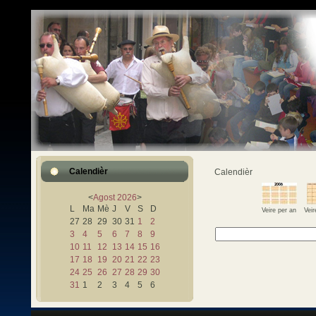
Calendièr
Calendièr
<
Agost
2026
>
L
Ma
Mè
J
V
S
D
Veire per an
Vei
27
28
29
30
31
1
2
3
4
5
6
7
8
9
10
11
12
13
14
15
16
17
18
19
20
21
22
23
24
25
26
27
28
29
30
31
1
2
3
4
5
6