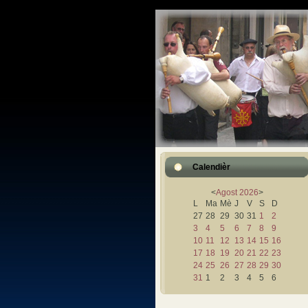
Calendièr
<
Agost
2026
>
L
Ma
Mè
J
V
S
D
27
28
29
30
31
1
2
3
4
5
6
7
8
9
10
11
12
13
14
15
16
17
18
19
20
21
22
23
24
25
26
27
28
29
30
31
1
2
3
4
5
6