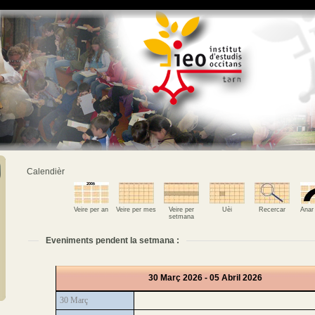
Calendièr
Veire per an
Veire per mes
Veire per
Uèi
Recercar
Anar
setmana
Eveniments pendent la setmana :
30 Març 2026 - 05 Abril 2026
30 Març