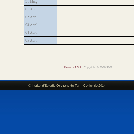
31 Març
01 Abril
02 Abril
03 Abril
04 Abril
05 Abril
JEvents v1.5.2
Copyright © 2006-2009
© Institut d'Estudis Occitans de Tarn. Genier de 2014