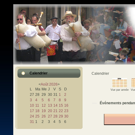
Calendrier
Calendrier
<
Août
2026
>
L
Ma
Me
J
V
S
D
Vue par année
Vue
27
28
29
30
31
1
2
3
4
5
6
7
8
9
Événements pendan
10
11
12
13
14
15
16
17
18
19
20
21
22
23
24
25
26
27
28
29
30
31
1
2
3
4
5
6