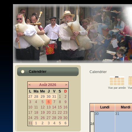
Calendrier
Calendrier
<
Août
2026
>
Vue par année
Vue
L
Ma
Me
J
V
S
D
27
28
29
30
31
1
2
3
4
5
6
7
8
9
10
11
12
13
14
15
16
Lundi
Mardi
17
18
19
20
21
22
23
30
31
24
25
26
27
28
29
30
31
1
2
3
4
5
6
14