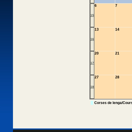
6
7
15
13
14
16
20
21
17
27
28
18
Corses de lenga/Cour