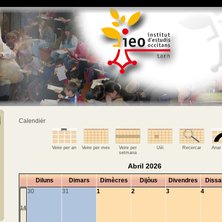
Calendièr
Veire per an
Veire per mes
Veire per
Uèi
Recercar
Anar
setmana
Abril 2026
Diluns
Dimars
Dimècres
Dijòus
Divendres
Dissa
30
31
1
2
3
4
14