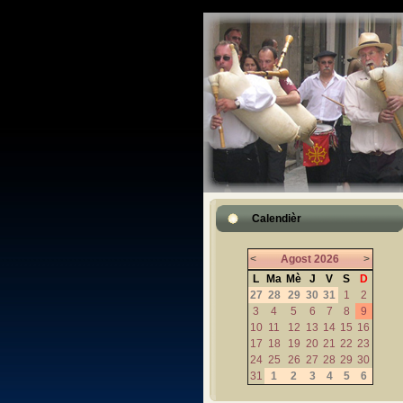
Calendièr
<
Agost
2026
>
L
Ma
Mè
J
V
S
D
27
28
29
30
31
1
2
3
4
5
6
7
8
9
10
11
12
13
14
15
16
17
18
19
20
21
22
23
24
25
26
27
28
29
30
31
1
2
3
4
5
6