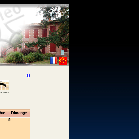
 al mes
bte
Dimenge
5