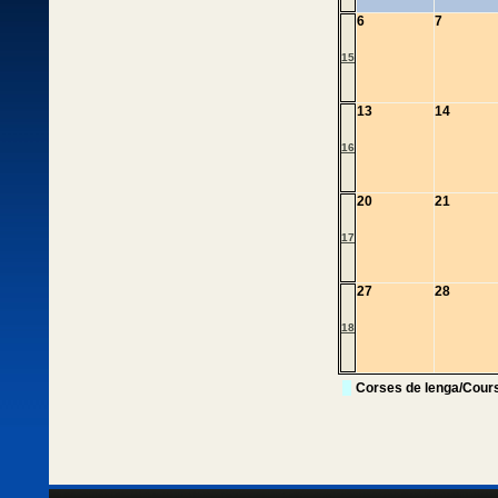
6
7
15
13
14
16
20
21
17
27
28
18
Corses de lenga/Cour