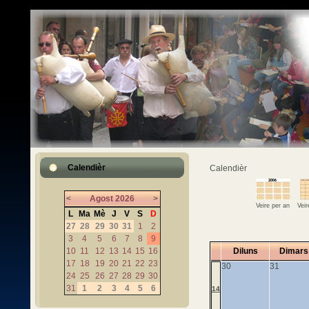
Calendièr
Calendièr
<
Agost
2026
>
Veire per an
Vei
L
Ma
Mè
J
V
S
D
27
28
29
30
31
1
2
3
4
5
6
7
8
9
10
11
12
13
14
15
16
Diluns
Dimars
17
18
19
20
21
22
23
30
31
24
25
26
27
28
29
30
31
1
2
3
4
5
6
14