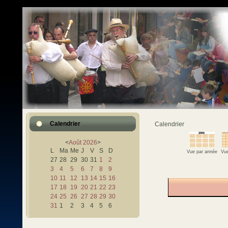
Calendrier
Calendrier
<
Août
2026
>
L
Ma
Me
J
V
S
D
Vue par année
Vue
27
28
29
30
31
1
2
3
4
5
6
7
8
9
10
11
12
13
14
15
16
17
18
19
20
21
22
23
24
25
26
27
28
29
30
31
1
2
3
4
5
6