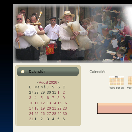
Calendièr
Calendièr
<
Agost
2026
>
L
Ma
Mè
J
V
S
D
Veire per an
Vei
27
28
29
30
31
1
2
3
4
5
6
7
8
9
10
11
12
13
14
15
16
17
18
19
20
21
22
23
24
25
26
27
28
29
30
31
1
2
3
4
5
6