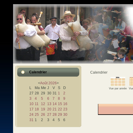
Calendrier
Calendrier
<
Août
2026
>
L
Ma
Me
J
V
S
D
Vue par année
Vue
27
28
29
30
31
1
2
3
4
5
6
7
8
9
10
11
12
13
14
15
16
17
18
19
20
21
22
23
24
25
26
27
28
29
30
31
1
2
3
4
5
6