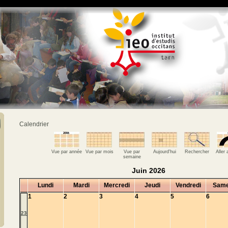
Calendrier
Vue par année
Vue par mois
Vue par
Aujourd'hui
Rechercher
Aller
semaine
Juin 2026
Lundi
Mardi
Mercredi
Jeudi
Vendredi
Same
1
2
3
4
5
6
23