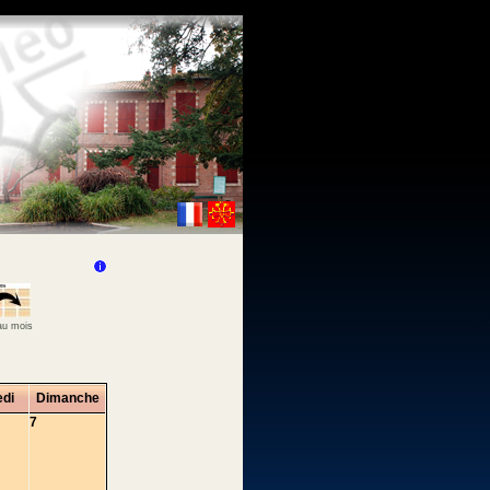
 au mois
di
Dimanche
7