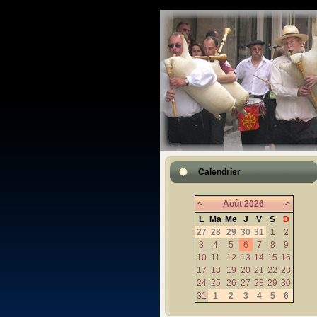
Calendrier
<
Août
2026
>
L
Ma
Me
J
V
S
D
27
28
29
30
31
1
2
3
4
5
6
7
8
9
10
11
12
13
14
15
16
17
18
19
20
21
22
23
24
25
26
27
28
29
30
31
1
2
3
4
5
6