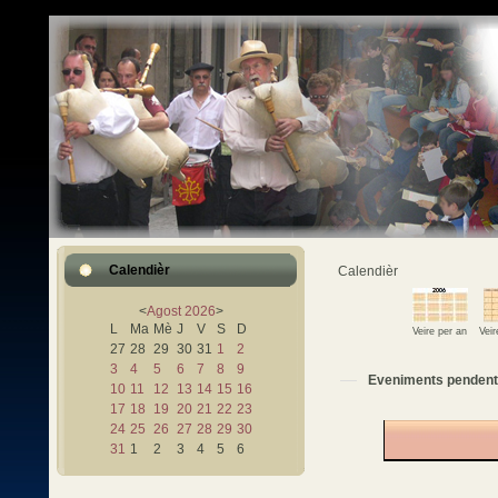
Calendièr
Calendièr
<
Agost
2026
>
L
Ma
Mè
J
V
S
D
Veire per an
Vei
27
28
29
30
31
1
2
3
4
5
6
7
8
9
Eveniments pendent
10
11
12
13
14
15
16
17
18
19
20
21
22
23
24
25
26
27
28
29
30
31
1
2
3
4
5
6