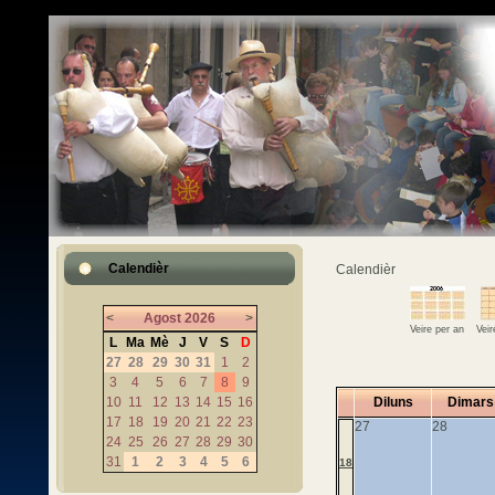
Calendièr
Calendièr
<
Agost
2026
>
Veire per an
Vei
L
Ma
Mè
J
V
S
D
27
28
29
30
31
1
2
3
4
5
6
7
8
9
10
11
12
13
14
15
16
Diluns
Dimars
17
18
19
20
21
22
23
27
28
24
25
26
27
28
29
30
31
1
2
3
4
5
6
18