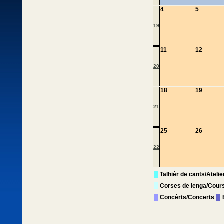
4
5
19
11
12
20
18
19
21
25
26
22
Talhièr de cants/Ateli
Corses de lenga/Cour
Concèrts/Concerts