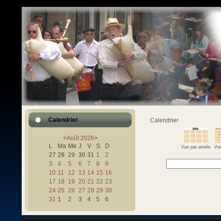
Calendrier
Calendrier
<
Août
2026
>
L
Ma
Me
J
V
S
D
Vue par année
Vue
27
28
29
30
31
1
2
3
4
5
6
7
8
9
10
11
12
13
14
15
16
17
18
19
20
21
22
23
24
25
26
27
28
29
30
31
1
2
3
4
5
6