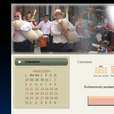
Calendrier
Calendrier
<
Août
2026
>
L
Ma
Me
J
V
S
D
Vue par année
Vue
27
28
29
30
31
1
2
3
4
5
6
7
8
9
Événements pendan
10
11
12
13
14
15
16
17
18
19
20
21
22
23
24
25
26
27
28
29
30
31
1
2
3
4
5
6