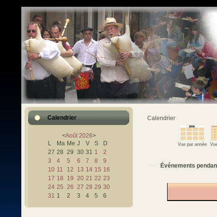
Calendrier
Calendrier
<
Août
2026
>
L
Ma
Me
J
V
S
D
Vue par année
Vue
27
28
29
30
31
1
2
3
4
5
6
7
8
9
Événements pendan
10
11
12
13
14
15
16
17
18
19
20
21
22
23
24
25
26
27
28
29
30
31
1
2
3
4
5
6