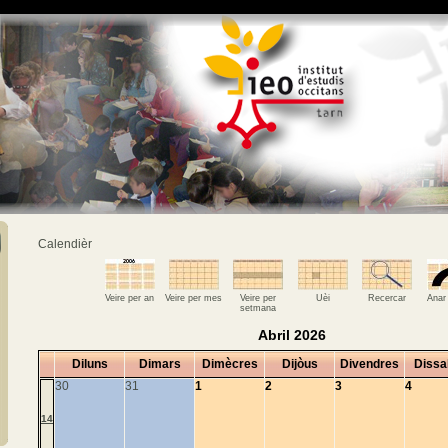
Calendièr
Veire per an
Veire per mes
Veire per
Uèi
Recercar
Anar
setmana
Abril 2026
Diluns
Dimars
Dimècres
Dijòus
Divendres
Dissa
30
31
1
2
3
4
14