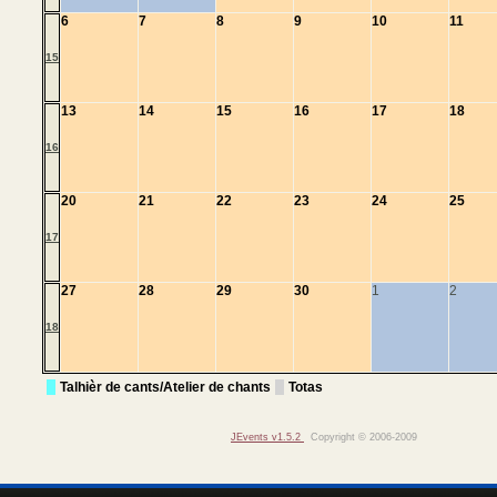
6
7
8
9
10
11
15
13
14
15
16
17
18
16
20
21
22
23
24
25
17
27
28
29
30
1
2
18
Talhièr de cants/Atelier de chants
Totas
JEvents v1.5.2
Copyright © 2006-2009