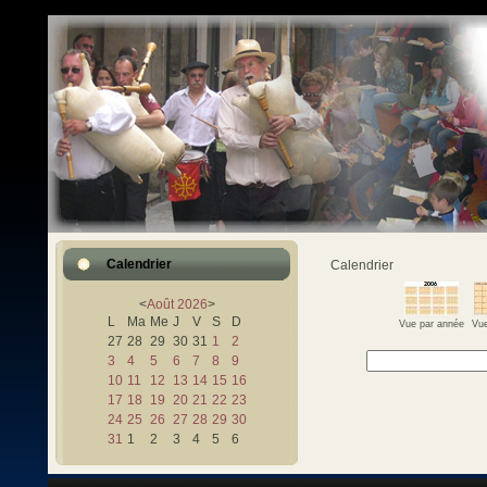
Calendrier
Calendrier
<
Août
2026
>
L
Ma
Me
J
V
S
D
Vue par année
Vue
27
28
29
30
31
1
2
3
4
5
6
7
8
9
10
11
12
13
14
15
16
17
18
19
20
21
22
23
24
25
26
27
28
29
30
31
1
2
3
4
5
6