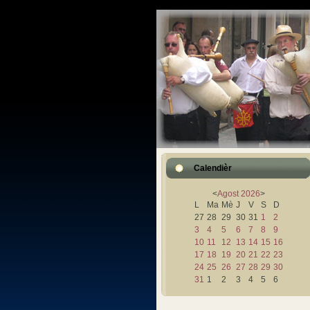
Calendièr
<
Agost
2026
>
L
Ma
Mè
J
V
S
D
27
28
29
30
31
1
2
3
4
5
6
7
8
9
10
11
12
13
14
15
16
17
18
19
20
21
22
23
24
25
26
27
28
29
30
31
1
2
3
4
5
6